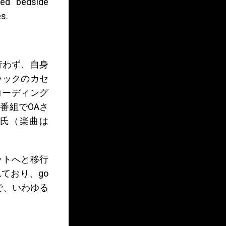
led “bedside
s.
行わず、自身
ラックのカセ
コーディング
いう番組でOAさ
ure氏（楽曲は
ニットへと移行
ており、go
で、いわゆる