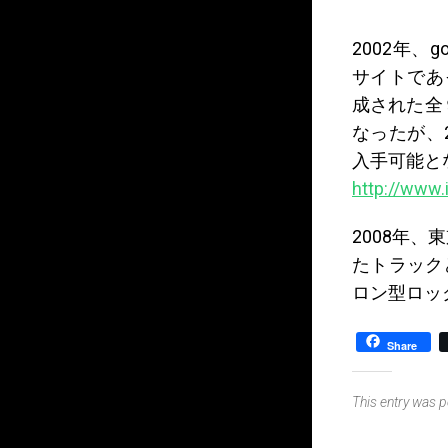
2002年、g
サイトであっ
成された全
なったが、2
入手可能と
http://www
2008年、
たトラック
ロン型ロッ
Share
This entry was 