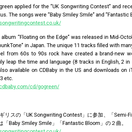
 green applied for the “UK Songwriting Contest” and rec
atus. The songs were “Baby Smiley Smile” and “Fantastic 
songwritingcontest.co.uk/
album “Floating on the Edge” was released in Mid-Octo
punkTone” in Japan. The unique 11 tracks filled with man
vel from 60s to 90s rock have created a brand-new w
ly leap the time and language (8 tracks in English, 2 in
 also available on CDBaby in the US and downloads on i
 etc.
.cdbaby.com/cd/gogreen/
リスの「UK Songwriting Contest」に参加、「Semi-Fi
aby Smiley Smile」「Fantastic Bloom」の２曲。
songwritingcontest.co.uk/