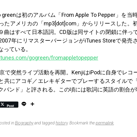
o greenは初のアルバム「From Apple To Pepper」
たアメリカの「mp3[dot]com」からリリースした。
９曲はすべて日本語詞。CD版は同サイトの閉鎖に伴っ
007年にリマスターバージョンがiTunes Storeで発
なっている。
.itunes.com/gogreen/fromappletopepper
東京で突然ライブ活動を再開。KenjiはiPodに自身でレ
と共にアコギ／エレキギターでプレーするスタイルで
クバンド」と評される。この頃には歌詞に英語の割合が
L
S
Post
i
h
n
a
e
r
posted in
Biography
and tagged
history
. Bookmark the
permalink
.
e