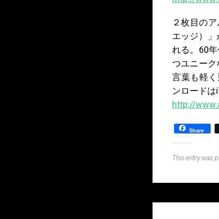
２枚目のアル
エッジ）」が
れる。60
つユニーク
言葉も軽く飛
ンロードはiT
http://www
Share
This entry was 