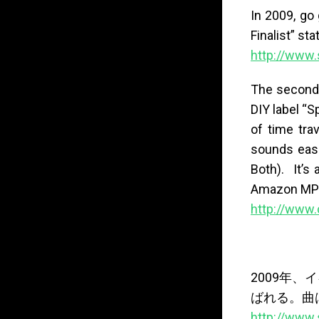
In 2009, go
Finalist” st
http://www.
The second 
DIY label “S
of time tra
sounds easi
Both). It’s
Amazon MP3
http://www
2009年、イギ
ばれる。曲は「B
http://www.