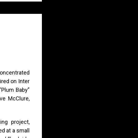
concentrated
red on Inter
 “Plum Baby”
eve McClure,
ing project,
d at a small