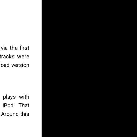
ia the first
 tracks were
load version
 plays with
 iPod. That
 Around this