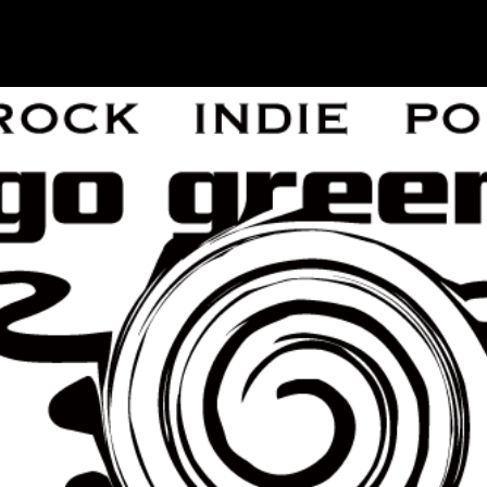
go green |
Rock/Psych
Music