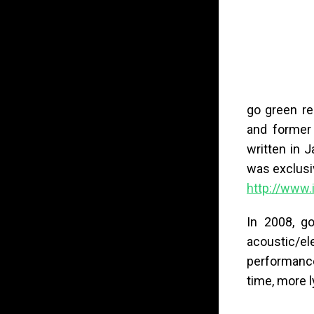
go green re
and former 
written in 
was exclusi
http://www
In 2008, g
acoustic/e
performance
time, more l