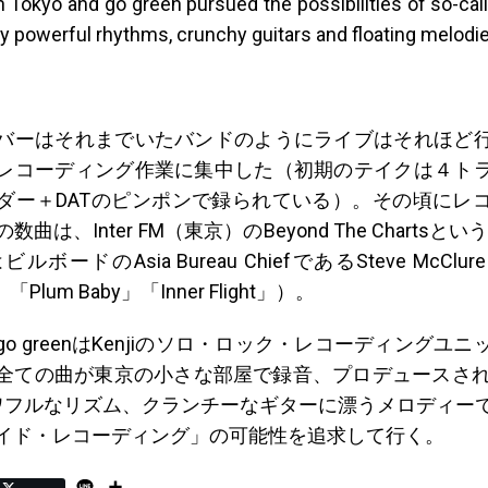
n Tokyo and go green pursued the possibilities of so-cal
y powerful rhythms, crunchy guitars and floating melodie
バーはそれまでいたバンドのようにライブはそれほど
レコーディング作業に集中した（初期のテイクは４ト
ダー＋DATのピンポンで録られている）。その頃にレ
曲は、Inter FM（東京）のBeyond The Chartsと
ルボードのAsia Bureau ChiefであるSteve McCl
」「Plum Baby」「Inner Flight」）。
o greenはKenjiのソロ・ロック・レコーディングユ
全ての曲が東京の小さな部屋で録音、プロデュースされ
はパワフルなリズム、クランチーなギターに漂うメロディー
イド・レコーディング」の可能性を追求して行く。
L
S