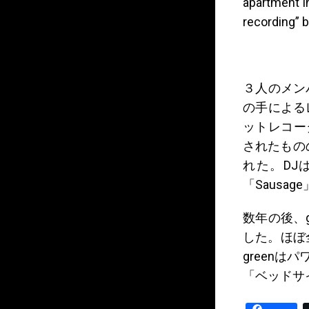
apartment i
recording” b
３人のメン
の手による
ットレコー
されたものの数
れた。DJはビ
「Sausage
数年の後、g
した。ほぼ
green
「ベッドサ