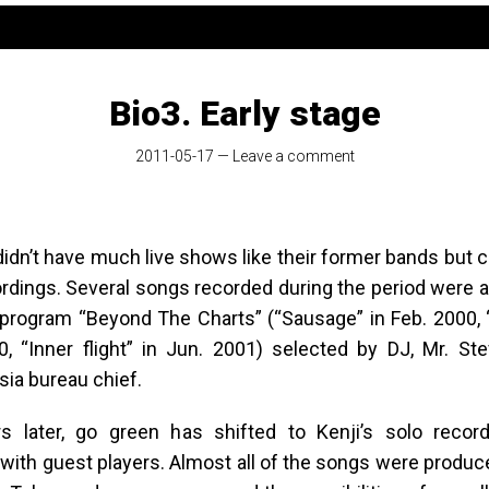
Bio3. Early stage
2011-05-17
—
Leave a comment
idn’t have much live shows like their former bands but 
rdings. Several songs recorded during the period were ai
program “Beyond The Charts” (“Sausage” in Feb. 2000,
0, “Inner flight” in Jun. 2001) selected by DJ, Mr. St
Asia bureau chief.
 later, go green has shifted to Kenji’s solo record
ith guest players. Almost all of the songs were produce