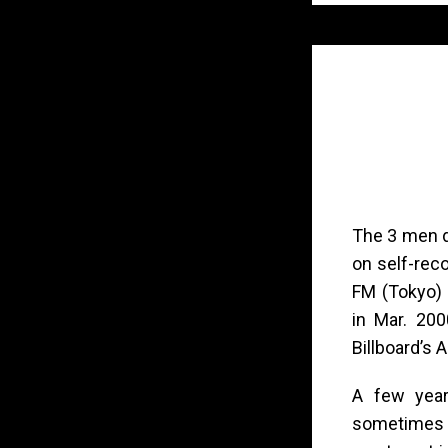
The 3 men d
on self-reco
FM (Tokyo) 
in Mar. 200
Billboard’s 
A few years
sometimes w