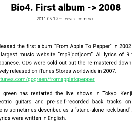
Bio4. First album -> 2008
2011-05-19
—
Leave a comment
leased the first album “From Apple To Pepper” in 2002 v
largest music website “mp3[dot]com”. All lyrics of 9
Japanese. CDs were sold out but the re-mastered down
vely released on iTunes Stores worldwide in 2007.
.itunes.com/gogreen/fromappletopepper
o green has restarted the live shows in Tokyo. Kenji
lectric guitars and pre-self-recorded back tracks on
 is sometimes described as a “stand-alone rock band”.
yrics were written in English.