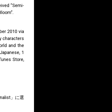
eived “Semi-
Bloom”.
ber 2010 via
y characters
orld and the
 Japanese, 1
Tunes Store,
nalist」に選