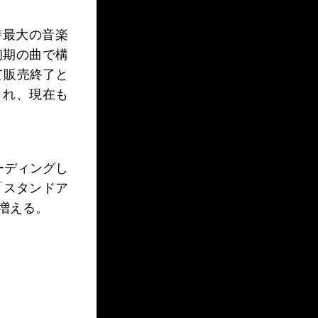
を当時最大の音楽
初期の曲で構
て販売終了と
売され、現在も
コーディングし
「スタンドア
増える。