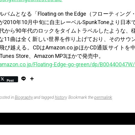
バムとなる「Floating on the Edge（フローティン
2010年10月中旬に自主レーベルSpunkToneより日
年代から90年代のロックをタイムトラベルしたような、
な11曲は全く新しい世界を作り上げており、そのサウ
び越える。CDはAmazon.co.jpほかCD通販サイト
unes Store、Amazon MP3ほかで発売中。
.amazon.co.jp/Floating-Edge-go-green/dp/B0044O047W/
L
S
Post
i
h
n
a
e
r
posted in
Biography
and tagged
history
. Bookmark the
permalink
.
e