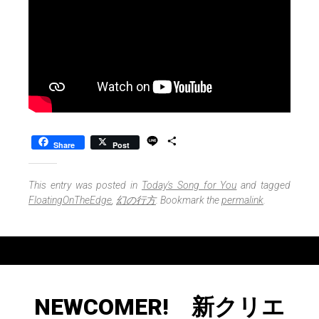
L
S
Share
Post
i
h
n
a
e
r
This entry was posted in
Today's Song for You
and tagged
e
FloatingOnTheEdge
,
幻の行方
. Bookmark the
permalink
.
NEWCOMER! 新クリエ