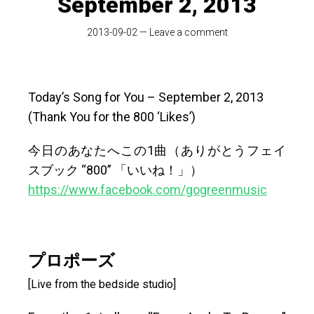
September 2, 2013
2013-09-02
—
Leave a comment
Today’s Song for You – September 2, 2013
(Thank You for the 800 ‘Likes’)
今日のあなたへこの1曲（ありがとうフェイ
スブック “800” 「いいね！」）
https://www.facebook.com/gogreenmusic
プロポーズ
[Live from the bedside studio]