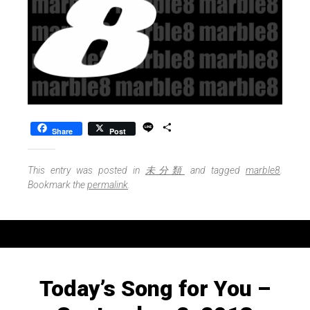
L
S
Share
Post
i
h
n
a
e
r
This entry was posted in
未分類
and tagged
marble8
.
e
Bookmark the
permalink
.
Today’s Song for You –