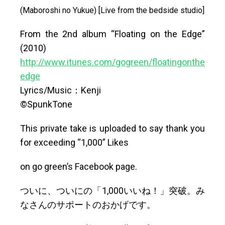
(Maboroshi no Yukue)
[Live from the bedside studio]
From the 2nd album “Floating on the Edge”
(2010)
http://www.itunes.com/gogreen/floatingonthe
edge
Lyrics/Music：Kenji
©SpunkTone
This private take is uploaded to say thank you
for exceeding “1,000” Likes
on go green’s Facebook page.
ついに、ついにの「1,000いいね！」突破。み
なさんのサポートのおかげです。