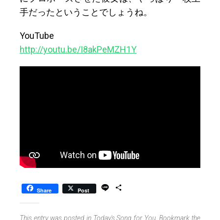
手だったということでしょうね。
YouTube
http://youtu.be/I8akPeMZH1Y
L
S
Share
Post
i
h
n
a
e
r
This entry was posted in
Today's Song for You
. Bookmark the