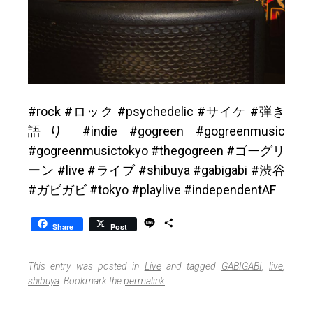
#rock #ロック #psychedelic #サイケ #弾き
語り #indie #gogreen #gogreenmusic
#gogreenmusictokyo #thegogreen #ゴーグリ
ーン #live #ライブ #shibuya #gabigabi #渋谷
#ガビガビ #tokyo #playlive #independentAF
L
S
Share
Post
i
h
n
a
e
r
This entry was posted in
Live
and tagged
GABIGABI
,
live
,
e
shibuya
. Bookmark the
permalink
.