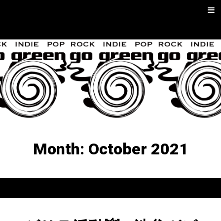
Skip
Men
to
content
go green |
Rock/Psych
Music
Month:
October 2021