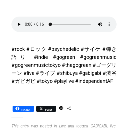
#rock #ロック #psychedelic #サイケ #弾き
語り #indie #gogreen #gogreenmusic
#gogreenmusictokyo #thegogreen #ゴーグリ
ーン #live #ライブ #shibuya #gabigabi #渋谷
#ガビガビ #tokyo #playlive #independentAF
L
S
Share
Post
i
h
n
a
e
r
This entry was posted in
Live
and tagged
GABIGABI
,
live
,