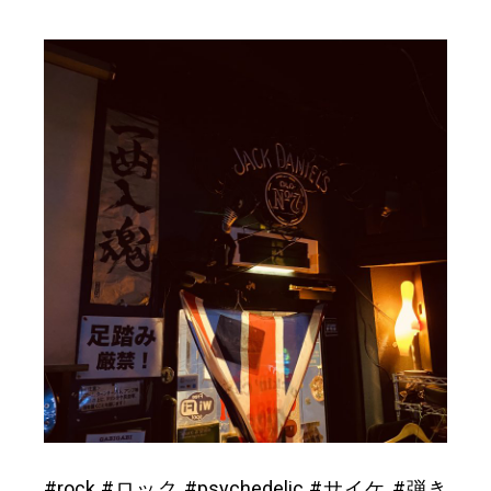
#rock #ロック #psychedelic #サイケ #弾き