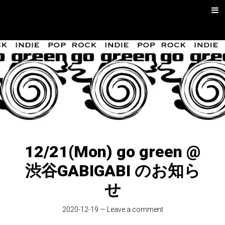
Skip
Men
to
content
go green |
Rock/Psych
Music
12/21(Mon) go green @
渋谷GABIGABI のお知ら
せ
2020-12-19
—
Leave a comment