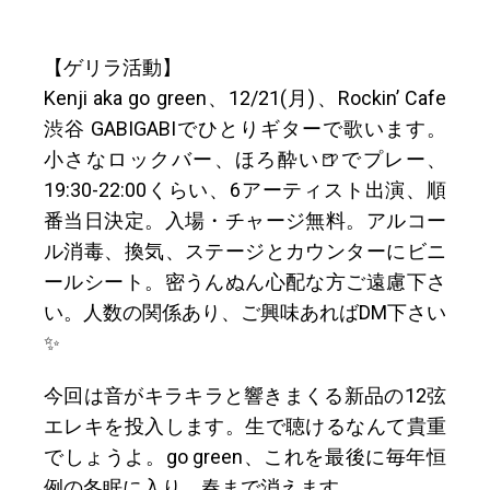
【ゲリラ活動】
Kenji aka go green、12/21(月)、Rockin’ Cafe
渋谷 GABIGABIでひとりギターで歌います。
小さなロックバー、ほろ酔い🍺でプレー、
19:30-22:00くらい、6アーティスト出演、順
番当日決定。入場・チャージ無料。アルコー
ル消毒、換気、ステージとカウンターにビニ
ールシート。密うんぬん心配な方ご遠慮下さ
い。人数の関係あり、ご興味あればDM下さい
✨
今回は音がキラキラと響きまくる新品の12弦
エレキを投入します。生で聴けるなんて貴重
でしょうよ。go green、これを最後に毎年恒
例の冬眠に入り、春まで消えます。