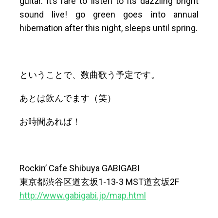
guitar. It’s rare to listen to its dazzling bright
sound live! go green goes into annual
hibernation after this night, sleeps until spring.
ということで、数曲歌う予定です。
あとは飲んでます（笑）
お時間あれば！
Rockin’ Cafe Shibuya GABIGABI
東京都渋谷区道玄坂1-13-3 MST道玄坂2F
http://www.gabigabi.jp/map.html