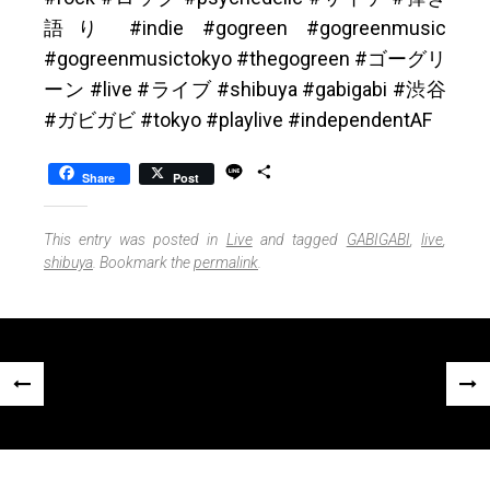
語り #indie #gogreen #gogreenmusic
#gogreenmusictokyo #thegogreen #ゴーグリ
ーン #live #ライブ #shibuya #gabigabi #渋谷
#ガビガビ #tokyo #playlive #independentAF
L
S
Share
Post
i
h
n
a
e
r
This entry was posted in
Live
and tagged
GABIGABI
,
live
,
e
shibuya
. Bookmark the
permalink
.
Post
«
Next
navigation
Previous
Post
Post
»