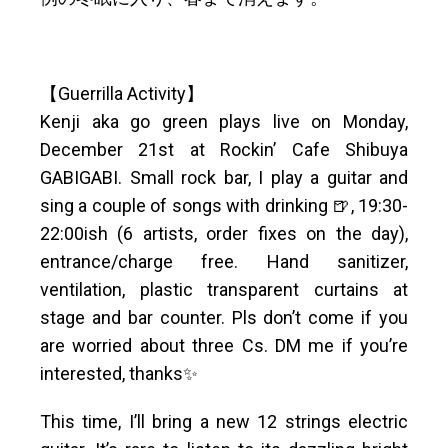
【Guerrilla Activity】
Kenji aka go green plays live on Monday,
December 21st at Rockin’ Cafe Shibuya
GABIGABI. Small rock bar, I play a guitar and
sing a couple of songs with drinking 🍺, 19:30-
22:00ish (6 artists, order fixes on the day),
entrance/charge free. Hand sanitizer,
ventilation, plastic transparent curtains at
stage and bar counter. Pls don’t come if you
are worried about three Cs. DM me if you’re
interested, thanks✨
This time, I’ll bring a new 12 strings electric