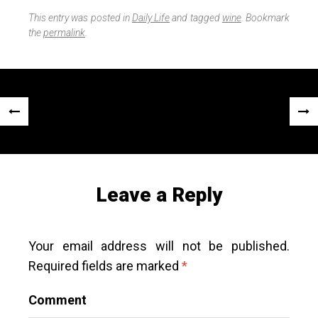
n
a
e
r
This entry was posted in
Daily Life
and tagged
wine
. Bookmark
e
the
permalink
.
Post
«
Next
navigation
Previous
Post
Post
»
Leave a Reply
Your email address will not be published.
Required fields are marked
*
Comment