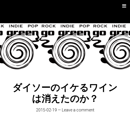
Skip
Men
to
content
go green |
Rock/Psych
Music
ダイソーのイケるワイン
は消えたのか？
2015-02-19
—
Leave a comment