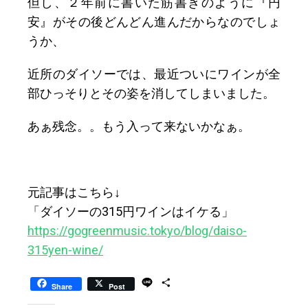
但し、２年前に書いた筋書きのように『円
安』がその後どんどん進んだからなのでしょ
うか、
近所のダイソーでは、最近ついにワインが全
部ひっそりとその姿を消してしまいました。
あぁ残念。。もう入って来ないかなぁ。
元記事はこちら↓
「ダイソーの315円ワインはイケる」
https://gogreenmusic.tokyo/blog/daiso-
315yen-wine/
L
S
Share
Post
i
h