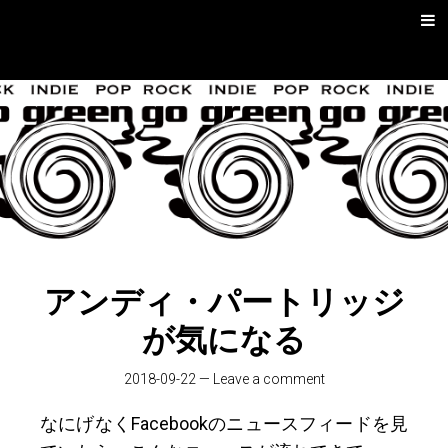
Skip
Men
to
content
go green |
Rock/Psych
Music
アンディ・パートリッジ
が気になる
2018-09-22
—
Leave a comment
なにげなくFacebookのニュースフィードを見